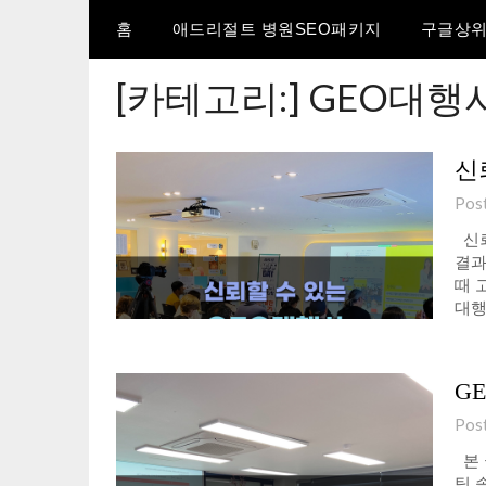
홈
애드리절트 병원SEO패키지
구글상위
[카테고리:]
GEO대행
신
Pos
신뢰
결과
때 
대행
G
Pos
본 
팅 