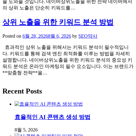
을 도와줄 것입니다. 네이버상위노출을 위한 전략 네이버에서
의 상위 노출은 단순히 키워드를…
상위 노출을 위한 키워드 분석 방법
Posted on
6월 28, 2026
8월 6, 2026
by
SEO약사
효과적인 상위 노출을 위해서는 키워드 분석이 필수적입니
다. 키워드를 통해 검색 엔진 최적화를 이루는 방법을 자세히
설명합니다. 네이버상위노출을 위한 키워드 분석의 중요성 키
워드 분석은 온라인 마케팅의 필수 요소입니다. 이는 브랜드가
**맞춤형 전략**을…
Recent Posts
효율적인 AI 콘텐츠 생성 방법
8월 5, 2026