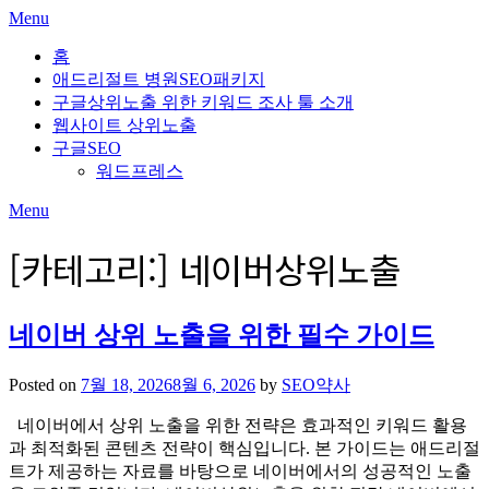
Menu
홈
애드리절트 병원SEO패키지
구글상위노출 위한 키워드 조사 툴 소개
웹사이트 상위노출
구글SEO
워드프레스
Menu
[카테고리:]
네이버상위노출
네이버 상위 노출을 위한 필수 가이드
Posted on
7월 18, 2026
8월 6, 2026
by
SEO약사
네이버에서 상위 노출을 위한 전략은 효과적인 키워드 활용
과 최적화된 콘텐츠 전략이 핵심입니다. 본 가이드는 애드리절
트가 제공하는 자료를 바탕으로 네이버에서의 성공적인 노출